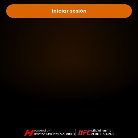
Iniciar sesión
Powered by
Official Partner
Hantec Markets Mauritius
of UFC in APAC