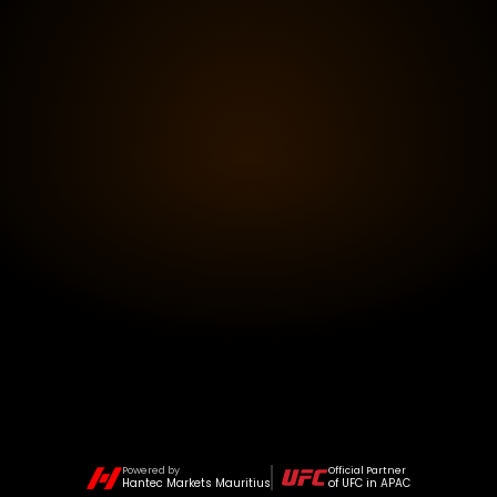
Powered by
Official Partner
Hantec Markets Mauritius
of UFC in APAC