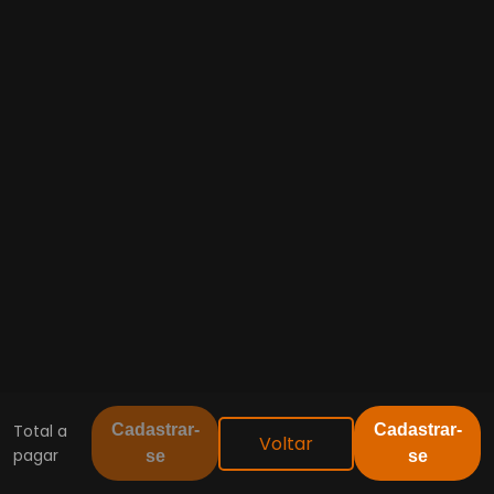
Total a
Cadastrar-
Cadastrar-
Voltar
pagar
se
se